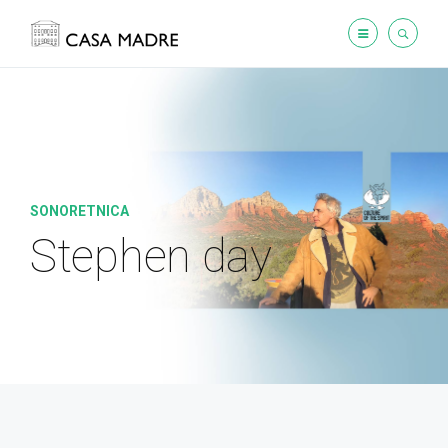
SONORETNICA
Stephen day