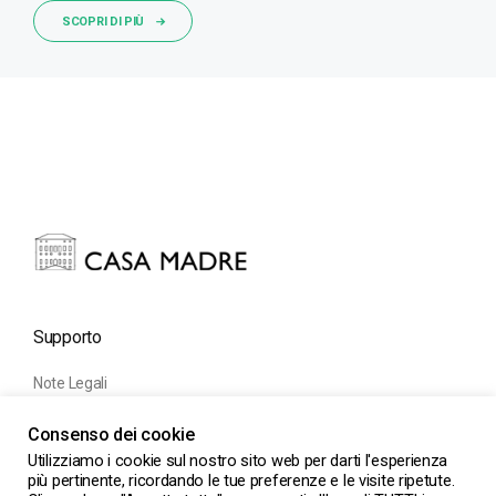
SCOPRI DI PIÙ
Supporto
Note Legali
Informativa Cookie
Consenso dei cookie
Informativa Privacy
Utilizziamo i cookie sul nostro sito web per darti l'esperienza
più pertinente, ricordando le tue preferenze e le visite ripetute.
Come raggiungere Cabella