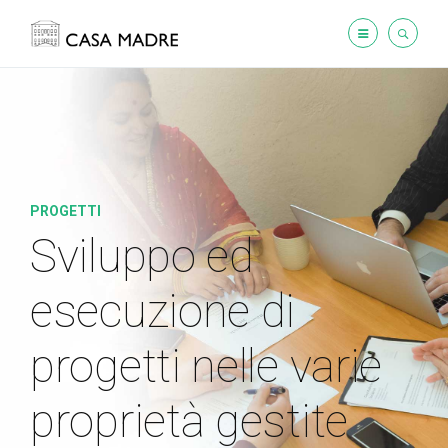
PROGETTI
Sviluppo ed
esecuzione di
progetti
nelle varie
proprietà gestite